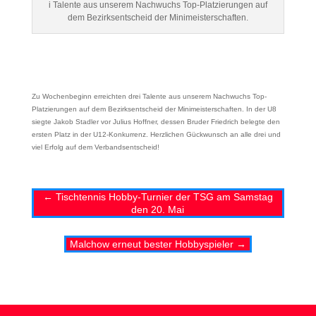
i Talente aus unserem Nachwuchs Top-Platzierungen auf
dem Bezirksentscheid der Minimeisterschaften.
Zu Wochenbeginn erreichten drei Talente aus unserem Nachwuchs Top-
Platzierungen auf dem Bezirksentscheid der Minimeisterschaften. In der U8
siegte Jakob Stadler vor Julius Hoffner, dessen Bruder Friedrich belegte den
ersten Platz in der U12-Konkurrenz. Herzlichen Gückwunsch an alle drei und
viel Erfolg auf dem Verbandsentscheid!
←
Tischtennis Hobby-Turnier der TSG am Samstag
den 20. Mai
Malchow erneut bester Hobbyspieler
→