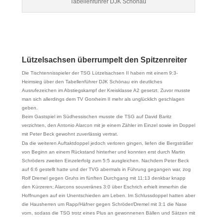
Tabellenführer DJK Schönau
Lützelsachsen überrumpelt den Spitzenreiter
Die Tischtennisspieler der TSG Lützelsachsen II haben mit einem 9:3-
Heimsieg über den Tabellenführer DJK Schönau ein deutliches
Ausrufezeichen im Abstiegskampf der Kreisklasse A2 gesetzt. Zuvor musste
man sich allerdings dem TV Gorxheim II mehr als unglücklich geschlagen
geben.
Beim Gastspiel im Südhessischen musste die TSG auf David Baritz
verzichten, den Antonio Alarcon mit je einem Zähler im Einzel sowie im Doppel
mit Peter Beck gewohnt zuverlässig vertrat.
Da die weiteren Auftaktdoppel jedoch verloren gingen, liefen die Bergsträßer
von Beginn an einem Rückstand hinterher und konnten erst durch Martin
Schröders zweiten Einzelerfolg zum 5:5 ausgleichen. Nachdem Peter Beck
auf 6:6 gestellt hatte und der TVG abermals in Führung gegangen war, zog
Rolf Dremel gegen Gruhs im fünften Durchgang mit 11:13 denkbar knapp
den Kürzeren; Alarcons souveränes 3:0 über Eschrich erhielt immerhin die
Hoffnungen auf ein Unentschieden am Leben. Im Schlussdoppel hatten aber
die Hausherren um Rapp/Häfner gegen Schröder/Dremel mit 3:1 die Nase
vorn, sodass die TSG trotz eines Plus an gewonnenen Bällen und Sätzen mit