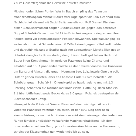
7:9 im Gesamtergebnis die Heimreise antreten mussten.
Mit einer ordentlichen Portion Wut im Bauch empfing das Team um
Mannschaftskapitän Michael Bauer zwei Tage später die DJK Schönau zum
Nachholspiel, diesmal mit David Baritz anstelle von Rolf Dremel. Für einen
ersten Schlüsselmoment sorgten Stadler/Bauer, die gegen das defensive
Doppel Schefzik/Garrecht mit 14:12 im Entscheidungssatz siegten und ihre
Farben somit vor einem absoluten Fehlstart bewahrten. Spektakulär ging es
weiter, als zunächst Schröder einen 0:2-Rückstand gegen Löffelhardt drehte
und daraufhin Alexander Stadler nach vier abgewehrten Matchbällen gegen
Schefzik das gleiche Kunststück gelang. Davon beflügelt ließen Beck und
Bauer ihren Kontrahenten im mittleren Paarkreuz keine Chance und
erhöhten auf 5:2. Spannender machte es dann wieder das hintere Paarkreuz
um Baritz und Alarcon, die gegen Neumann bzw. Leitz jeweils über die volle
Distanz gehen mussten, aber das bessere Ende für sich behielten. Als
Schröder gegen Schefzik im Offensivspiel zu hastig agierte und mit 1:3
unterlag, schöpften die Mannheimer noch einmal Hoffnung, doch Stadlers
3:1 über Löffelhardt sowie Becks klares 3:0 gegen Polanek besiegelten den
Lützelsachsener Erfolg.
Wenngleich die Gäste mit Werner Eisen auf einen wichtigen Akteur im
vorderen Paarkreuz verzichten mussten, ist der TSG-Sieg sehr hoch
einzuschätzen, da man sich mit einer der stärksten Leistungen der laufenden
Runde für viele unglücklich verlaufende Matches rehabilitierte. Mit dem
unveränderten achten Rang, jedoch direktem Anschluss an die Konkurrenz,
scheint der Klassenerhalt nun wieder möglich zu sein.